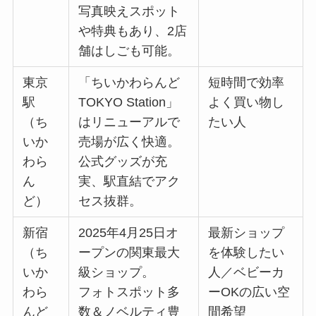
写真映えスポット
や特典もあり、2店
舗はしごも可能。
東京
「ちいかわらんど
短時間で効率
駅
TOKYO Station」
よく買い物し
（ち
はリニューアルで
たい人
いか
売場が広く快適。
わら
公式グッズが充
ん
実、駅直結でアク
ど）
セス抜群。
新宿
2025年4月25日オ
最新ショップ
（ち
ープンの関東最大
を体験したい
いか
級ショップ。
人／ベビーカ
わら
フォトスポット多
ーOKの広い空
んど
数＆ノベルティ豊
間希望